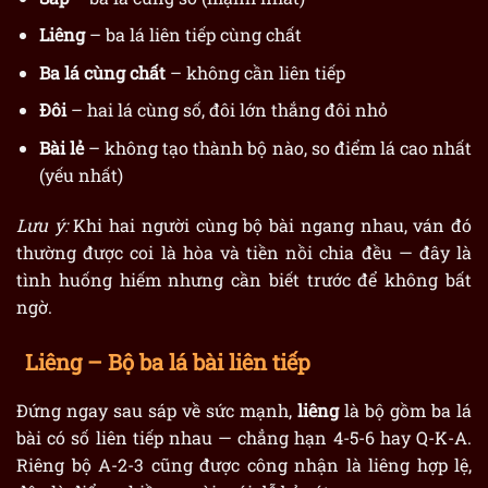
Liêng
– ba lá liên tiếp cùng chất
Ba lá cùng chất
– không cần liên tiếp
Đôi
– hai lá cùng số, đôi lớn thắng đôi nhỏ
Bài lẻ
– không tạo thành bộ nào, so điểm lá cao nhất
(yếu nhất)
Lưu ý:
Khi hai người cùng bộ bài ngang nhau, ván đó
thường được coi là hòa và tiền nồi chia đều — đây là
tình huống hiếm nhưng cần biết trước để không bất
ngờ.
Liêng – Bộ ba lá bài liên tiếp
Đứng ngay sau sáp về sức mạnh,
liêng
là bộ gồm ba lá
bài có số liên tiếp nhau — chẳng hạn 4-5-6 hay Q-K-A.
Riêng bộ A-2-3 cũng được công nhận là liêng hợp lệ,