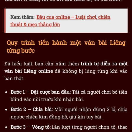
Xem thêm:
Bầu cua online – Luật chơi, chiến
thuật & mẹo thắng lớn
Quy trình tiến hành một ván bài Liêng
từng bước
Đã hiểu luật, bạn cần nắm thêm
trình tự diễn ra một
ván bài Liêng online
để không bị lúng túng khi vào
bàn thật.
Bước 1 – Đặt cược ban đầu:
Tất cả người chơi bỏ tiền
blind vào nồi trước khi nhận bài.
Bước 2 – Chia bài:
Mỗi người nhận đúng 3 lá, chia
ngược chiều kim đồng hồ, giữ kín tay bài.
Bước 3 – Vòng tố:
Lần lượt từng người chọn tố, theo