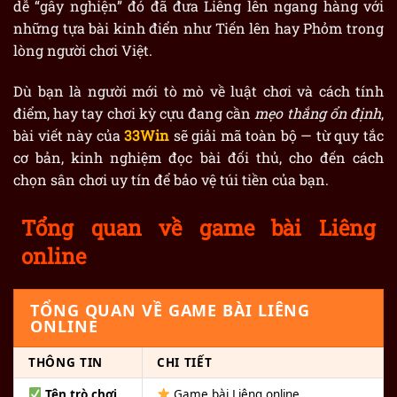
dễ “gây nghiện” đó đã đưa Liêng lên ngang hàng với
những tựa bài kinh điển như Tiến lên hay Phỏm trong
lòng người chơi Việt.
Dù bạn là người mới tò mò về luật chơi và cách tính
điểm, hay tay chơi kỳ cựu đang cần
mẹo thắng ổn định
,
bài viết này của
33Win
sẽ giải mã toàn bộ — từ quy tắc
cơ bản, kinh nghiệm đọc bài đối thủ, cho đến cách
chọn sân chơi uy tín để bảo vệ túi tiền của bạn.
Tổng quan về game bài Liêng
online
TỔNG QUAN VỀ GAME BÀI LIÊNG
ONLINE
THÔNG TIN
CHI TIẾT
Tên trò chơi
Game bài Liêng online