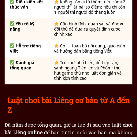
Điều kiện kết
Không còn ai tố thêm; nếu còn ≥2
thúc ván
người thì lật bài so điểm; nếu chỉ còn
1 người thì người đó thắng luôn
Yếu tố kỹ
Cần bình tĩnh, quan sát và đọc vị
năng
đối thủ để đưa ra quyết định cược
chính xác
Hỗ trợ tiếng
Có — toàn bộ nội dung, giao diện
Việt
và hướng dẫn bằng tiếng Việt
Đánh giá
Trò chơi phổ biến, dễ tiếp cận,
tổng quan
sánh ngang Tiến lên và Phỏm; thu
hút game thủ nhờ luật đơn giản và
tính kịch tính cao
Luật chơi bài Liêng cơ bản từ A đến
Z
Đã nắm được tổng quan, giờ là lúc đi sâu vào
luật chơi
bài Liêng online
để bạn tự tin ngồi vào bàn mà không