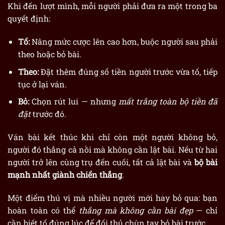
Khi đến lượt mình, mỗi người phải đưa ra một trong ba
quyết định:
Tố:
Nâng mức cược lên cao hơn, buộc người sau phải
theo hoặc bỏ bài.
Theo:
Đặt thêm đúng số tiền người trước vừa tố, tiếp
tục ở lại ván.
Bỏ:
Chọn rút lui — nhưng
mất trắng toàn bộ tiền đã
đặt
trước đó.
Ván bài kết thúc khi chỉ còn một người không bỏ,
người đó thắng cả nồi mà không cần lật bài. Nếu từ hai
người trở lên cùng trụ đến cuối, tất cả lật bài và
bộ bài
mạnh nhất giành chiến thắng
.
Một điểm thú vị mà nhiều người mới hay bỏ qua: bạn
hoàn toàn có thể
thắng mà không cần bài đẹp
— chỉ
cần biết tố đúng lúc để đối thủ chùn tay bỏ bài trước.