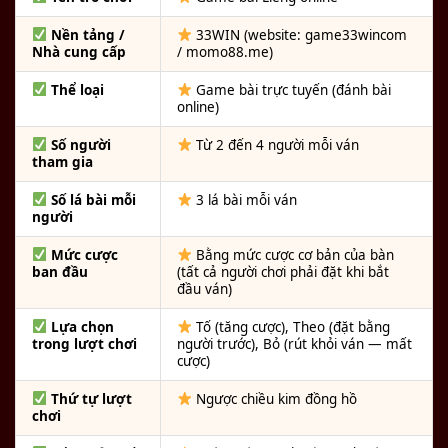
Nền tảng /
33WIN (website: game33wincom
Nhà cung cấp
/ momo88.me)
Thể loại
Game bài trực tuyến (đánh bài
online)
Số người
Từ 2 đến 4 người mỗi ván
tham gia
Số lá bài mỗi
3 lá bài mỗi ván
người
Mức cược
Bằng mức cược cơ bản của bàn
ban đầu
(tất cả người chơi phải đặt khi bắt
đầu ván)
Lựa chọn
Tố (tăng cược), Theo (đặt bằng
trong lượt chơi
người trước), Bỏ (rút khỏi ván — mất
cược)
Thứ tự lượt
Ngược chiều kim đồng hồ
chơi