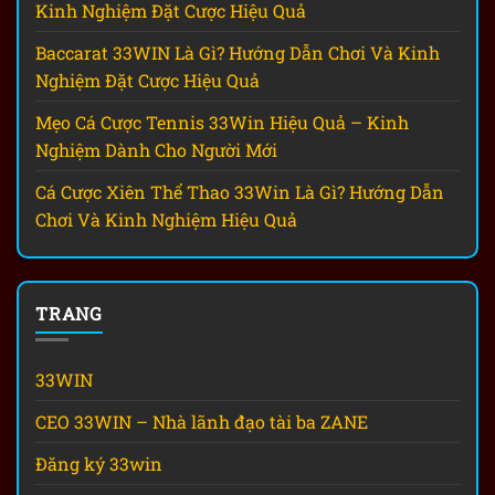
Kinh Nghiệm Đặt Cược Hiệu Quả
Baccarat 33WIN Là Gì? Hướng Dẫn Chơi Và Kinh
Nghiệm Đặt Cược Hiệu Quả
Mẹo Cá Cược Tennis 33Win Hiệu Quả – Kinh
Nghiệm Dành Cho Người Mới
Cá Cược Xiên Thể Thao 33Win Là Gì? Hướng Dẫn
Chơi Và Kinh Nghiệm Hiệu Quả
TRANG
33WIN
CEO 33WIN – Nhà lãnh đạo tài ba ZANE
Đăng ký 33win