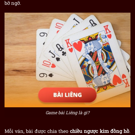
bỡ ngỡ.
Game bài Liêng là gì?
Mỗi ván, bài được chia theo
chiều ngược kim đồng hồ
.