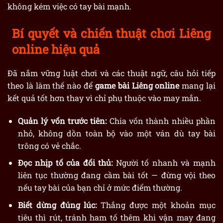
không kém việc có tay bài mạnh.
Bí quyết và chiến thuật chơi Liêng
online hiệu quả
Đã nắm vững luật chơi và các thuật ngữ, câu hỏi tiếp
theo là làm thế nào để
game bài Liêng online
mang lại
kết quả tốt hơn thay vì chỉ phụ thuộc vào may mắn.
Quản lý vốn trước tiên:
Chia vốn thành nhiều phần
nhỏ, không dồn toàn bộ vào một ván dù tay bài
trông có vẻ chắc.
Đọc nhịp tố của đối thủ:
Người tố nhanh và mạnh
liên tục thường đang cầm bài tốt — đừng vội theo
nếu tay bài của bạn chỉ ở mức điểm thường.
Biết dừng đúng lúc:
Thắng được một khoản mục
tiêu thì rút, tránh ham tố thêm khi vận may đang