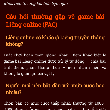
khóa tiền thưởng lâu hơn bạn nghĩ.
Câu hỏi thường gặp về game bài
Liêng online (FAQ)
Liêng online có khác gì Liêng truyền thống
không?
Luật chơi hoàn toàn giống nhau. Điểm khác biệt là
game bài Liêng online được xử lý tự động — chia bài,
tính điểm, phân thắng thua — nên nhanh hơn và
không lo gian lận bài vật lý.
Người mới nên bắt đầu với mức cược bao
nhiêu?
Chọn bàn có mức cược thấp nhất, thường từ 1.000–
5.000 đồng mỗi ván. Làm quen luật và nhịp tố trước,