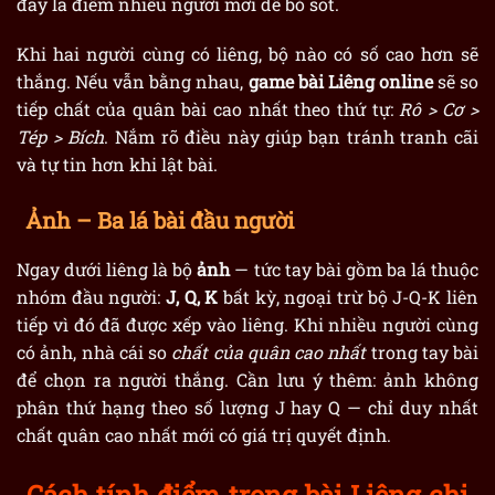
đây là điểm nhiều người mới dễ bỏ sót.
Khi hai người cùng có liêng, bộ nào có số cao hơn sẽ
thắng. Nếu vẫn bằng nhau,
game bài Liêng online
sẽ so
tiếp chất của quân bài cao nhất theo thứ tự:
Rô > Cơ >
Tép > Bích
. Nắm rõ điều này giúp bạn tránh tranh cãi
và tự tin hơn khi lật bài.
Ảnh – Ba lá bài đầu người
Ngay dưới liêng là bộ
ảnh
— tức tay bài gồm ba lá thuộc
nhóm đầu người:
J, Q, K
bất kỳ, ngoại trừ bộ J-Q-K liên
tiếp vì đó đã được xếp vào liêng. Khi nhiều người cùng
có ảnh, nhà cái so
chất của quân cao nhất
trong tay bài
để chọn ra người thắng. Cần lưu ý thêm: ảnh không
phân thứ hạng theo số lượng J hay Q — chỉ duy nhất
chất quân cao nhất mới có giá trị quyết định.
Cách tính điểm trong bài Liêng chi