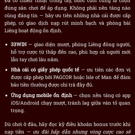
Đã có chiến thuật trong tay, bước cuối cùng là chọn
đúng sân chơi để áp dụng. Không phải nền tảng nào
cũng đáng tin — hãy ưu tiên những nhà cái được cấp
phép, có giao dịch nạp rút minh bạch và phòng bài
Liêng hoạt động ổn định.
33WIN
— giao diện mượt, phòng Liêng đông người,
hỗ trợ cược từ thấp đến cao, phù hợp cả người mới
lẫn tay chơi lâu năm.
Nhà cái có giấy phép quốc tế
— ưu tiên các đơn vị
được cấp phép bởi PAGCOR hoặc Isle of Man để đảm
bảo tiền thưởng được chi trả đầy đủ.
Ứng dụng mobile ổn định
— chọn nền tảng có app
iOS/Android chạy mượt, tránh lag giữa ván tố quan
trọng.
Dù chơi ở đâu, hãy đọc kỹ điều khoản bonus trước khi
nạp tiền —
ưu đãi hấp dẫn nhưng vòng cược cao sẽ