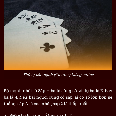
Thứ tự bài mạnh yếu trong Liêng online
Bộ mạnh nhất là
Sáp
— ba lá cùng số, ví dụ ba lá K hay
ba lá 4. Nếu hai người cùng có sáp, ai có số lớn hơn sẽ
thắng; sáp A là cao nhất, sáp 2 là thấp nhất.
Sáp
– ba lá cùng số (mạnh nhất)