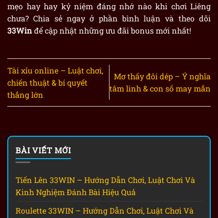
mẹo hay hay kỷ niệm đáng nhớ nào khi chơi Liêng
chưa? Chia sẻ ngay ở phần bình luận và theo dõi
33Win
để cập nhật những ưu đãi bonus mới nhất!
Tài xỉu online – Luật chơi,
Mơ thấy đôi dép – Ý nghĩa
chiến thuật & bí quyết
tâm linh & con số may mắn
thắng lớn
BÀI VIẾT MỚI
Tiến Lên 33WIN – Hướng Dẫn Chơi, Luật Chơi Và
Kinh Nghiệm Đánh Bài Hiệu Quả
Roulette 33WIN – Hướng Dẫn Chơi, Luật Chơi Và