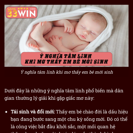
Ý nghĩa tâm linh khi mơ thấy em bé mới sinh
Dưới đây là những ý nghĩa tâm linh phổ biến mà dân
gian thường lý giải khi gặp giấc mơ này:
Tái sinh và đổi mới:
Thấy em bé chào đời là dấu hiệu
bạn đang bước sang một chu kỳ sống mới. Đó có thể
là công việc bắt đầu khởi sắc, một mối quan hệ