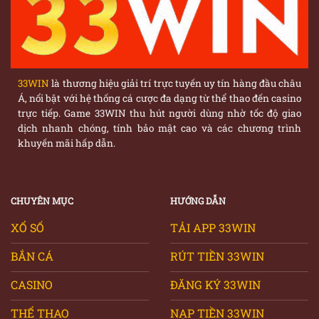
33WIN
là thương hiệu giải trí trực tuyến uy tín hàng đầu châu
Á, nổi bật với hệ thống cá cược đa dạng từ thể thao đến casino
trực tiếp. Game 33WIN thu hút người dùng nhờ tốc độ giao
dịch nhanh chóng, tính bảo mật cao và các chương trình
khuyến mãi hấp dẫn.
CHUYÊN MỤC
HƯỚNG DẪN
XỔ SỐ
TẢI APP 33WIN
BẮN CÁ
RÚT TIỀN 33WIN
CASINO
ĐĂNG KÝ 33WIN
THỂ THAO
NẠP TIỀN 33WIN