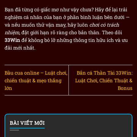
Bạn đã từng có giấc mơ như vậy chưa? Hãy để lại trải
nghiệm cá nhân của bạn ở phần bình luận bên dưới —
và nếu muốn thử vận may, hãy luôn
chơi có trách
nhiệm
, đặt giới hạn rõ ràng cho bản thân. Theo dõi
33Win
để không bỏ lỡ những thông tin hữu ích và ưu
đãi mới nhất.
Bầu cua online – Luật chơi,
Bắn cá Thần Tài 33Win:
chiến thuật & mẹo thắng
Luật Chơi, Chiến Thuật &
lớn
Bonus
BÀI VIẾT MỚI