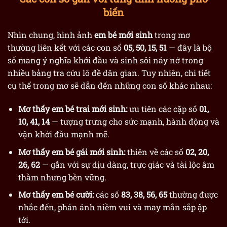
biến
Nhìn chung, hình ảnh
em bé mới sinh
trong mơ
thường liên kết với các con số
05, 50, 15, 51
— đây là bộ
số mang ý nghĩa khởi đầu và sinh sôi nảy nở trong
nhiều bảng tra cứu lô đề dân gian. Tuy nhiên, chi tiết
cụ thể trong mơ sẽ dẫn đến những con số khác nhau:
Mơ thấy em bé trai mới sinh:
ưu tiên các cặp số
01,
10, 41, 14
— tượng trưng cho sức mạnh, hành động và
vận khởi đầu mạnh mẽ.
Mơ thấy em bé gái mới sinh:
thiên về các số
02, 20,
26, 62
— gắn với sự dịu dàng, trực giác và tài lộc âm
thầm nhưng bền vững.
Mơ thấy em bé cười:
các số
83, 38, 56, 65
thường được
nhắc đến, phản ánh niềm vui và may mắn sắp ập
tới.