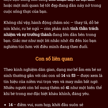
hoặc một mối quan hệ tốt đẹp đang dần nảy nở trong
cuộc sống thực của bạn.
Không chỉ vậy, hành động chăm sóc — thay tã, dỗ bé
nín khóc, ru bé ngủ — còn phản ánh
tinh thần trách
nhiệm và sự trưởng thành
đang lớn dần bên trong
bạn. Giấc mơ như một lời nhắc nhở: đã đến lúc bạn
nghiêm túc hơn với điều mình đang theo đuổi.
Con số liên quan
Theo kinh nghiệm dân gian, dạng mơ bế ẵm em bé sơ
sinh thường gắn với các con số
14
và
53
— được xem là
tín hiệu của niềm vui trọn vẹn và may mắn bất ngờ.
Nhiều người còn bổ sung thêm số
41
như một biến thể
khi bé trong mơ đặc biệt kháu khỉnh, đáng yêu.
14
– điềm vui, sum họp, khởi đầu suôn sẻ