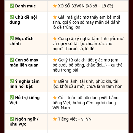
Danh mục
XỔ SỐ 33WIN (Xổ số – Lô đề)
Chủ đề nội
Giải mã giấc mơ thấy em bé mới
dung
sinh, gợi ý con số may mắn để đánh
lô đề trúng lớn
Mục đích
Cung cấp ý nghĩa tâm linh giấc mơ
chính
và gợi ý số tài lộc chuẩn xác cho
người chơi xổ số, lô đề
Con số may
Gợi ý từ các chi tiết giấc mơ (em
mắn liên quan
bé cười, bế bồng, chào đời…) – cụ thể
nêu trong bài
Ý nghĩa tâm
Điềm lành, tái sinh, phúc khí, tài
linh nổi bật
lộc, khởi đầu mới, chữa lành tâm hồn
Hỗ trợ tiếng
Có – toàn bộ nội dung viết bằng
Việt
tiếng Việt, hướng đến người dùng
Việt Nam
Ngôn ngữ /
Tiếng Việt – vi_VN
Khu vực