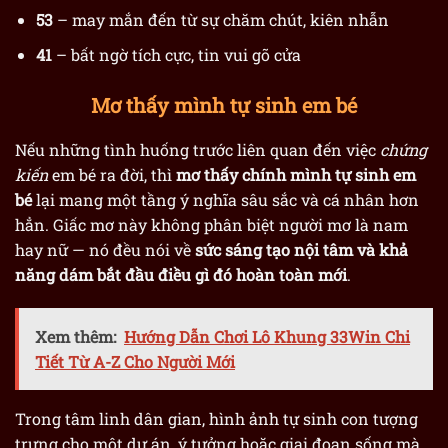
53
– may mắn đến từ sự chăm chút, kiên nhẫn
41
– bất ngờ tích cực, tin vui gõ cửa
Mơ thấy mình tự sinh em bé
Nếu những tình huống trước liên quan đến việc
chứng
kiến
em bé ra đời, thì
mơ thấy chính mình tự sinh em
bé
lại mang một tầng ý nghĩa sâu sắc và cá nhân hơn
hẳn. Giấc mơ này không phân biệt người mơ là nam
hay nữ — nó đều nói về
sức sáng tạo nội tâm và khả
năng dám bắt đầu điều gì đó hoàn toàn mới
.
Xem thêm:
Hướng Dẫn Chơi Lô Khung 33Win Chi
Tiết Từ A-Z Cho Người Mới
Trong tâm linh dân gian, hình ảnh tự sinh con tượng
trưng cho một dự án, ý tưởng hoặc giai đoạn sống mà