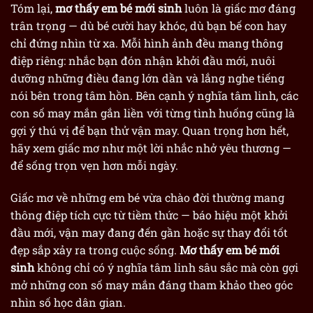
Tóm lại,
mơ thấy em bé mới sinh
luôn là giấc mơ đáng
trân trọng — dù bé cười hay khóc, dù bạn bế con hay
chỉ đứng nhìn từ xa. Mỗi hình ảnh đều mang thông
điệp riêng: nhắc bạn đón nhận khởi đầu mới, nuôi
dưỡng những điều đang lớn dần và lắng nghe tiếng
nói bên trong tâm hồn. Bên cạnh ý nghĩa tâm linh, các
con số may mắn gắn liền với từng tình huống cũng là
gợi ý thú vị để bạn thử vận may. Quan trọng hơn hết,
hãy xem giấc mơ như một lời nhắc nhở yêu thương —
để sống trọn vẹn hơn mỗi ngày.
Giấc mơ về những em bé vừa chào đời thường mang
thông điệp tích cực từ tiềm thức — báo hiệu một khởi
đầu mới, vận may đang đến gần hoặc sự thay đổi tốt
đẹp sắp xảy ra trong cuộc sống.
Mơ thấy em bé mới
sinh
không chỉ có ý nghĩa tâm linh sâu sắc mà còn gợi
mở những con số may mắn đáng tham khảo theo góc
nhìn số học dân gian.