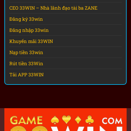
CEO 33WIN – Nhà lãnh đạo tài ba ZANE
Đăng ký 33win
Đăng nhập 33win
Khuyến mãi 33WIN
Nạp tiền 33win
Rút tiền 33Win
Tải APP 33WIN