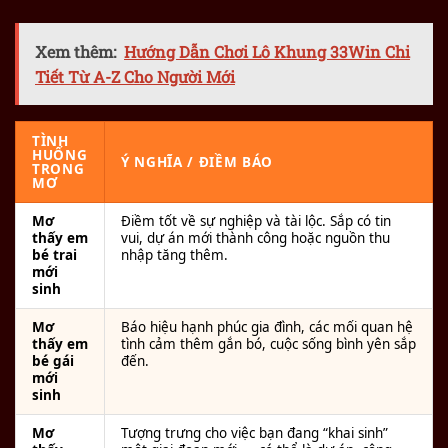
Xem thêm:
Hướng Dẫn Chơi Lô Khung 33Win Chi
Tiết Từ A-Z Cho Người Mới
TÌNH
HUỐNG
Ý NGHĨA / ĐIỀM BÁO
TRONG
MƠ
Mơ
Điềm tốt về sự nghiệp và tài lộc. Sắp có tin
thấy em
vui, dự án mới thành công hoặc nguồn thu
bé trai
nhập tăng thêm.
mới
sinh
Mơ
Báo hiệu hạnh phúc gia đình, các mối quan hệ
thấy em
tình cảm thêm gắn bó, cuộc sống bình yên sắp
bé gái
đến.
mới
sinh
Mơ
Tượng trưng cho việc bạn đang “khai sinh”