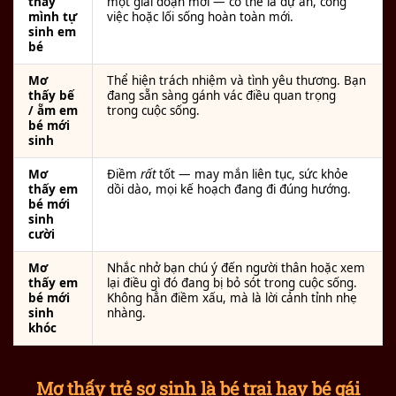
thấy
một giai đoạn mới — có thể là dự án, công
mình tự
việc hoặc lối sống hoàn toàn mới.
sinh em
bé
Mơ
Thể hiện trách nhiệm và tình yêu thương. Bạn
thấy bế
đang sẵn sàng gánh vác điều quan trọng
/ ẵm em
trong cuộc sống.
bé mới
sinh
Mơ
Điềm
rất
tốt — may mắn liên tục, sức khỏe
thấy em
dồi dào, mọi kế hoạch đang đi đúng hướng.
bé mới
sinh
cười
Mơ
Nhắc nhở bạn chú ý đến người thân hoặc xem
thấy em
lại điều gì đó đang bị bỏ sót trong cuộc sống.
bé mới
Không hẳn điềm xấu, mà là lời cảnh tỉnh nhẹ
sinh
nhàng.
khóc
Mơ thấy trẻ sơ sinh là bé trai hay bé gái