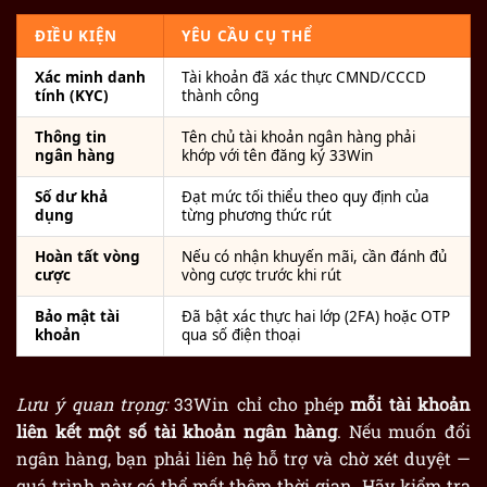
ĐIỀU KIỆN
YÊU CẦU CỤ THỂ
Xác minh danh
Tài khoản đã xác thực CMND/CCCD
tính (KYC)
thành công
Thông tin
Tên chủ tài khoản ngân hàng phải
ngân hàng
khớp với tên đăng ký 33Win
Số dư khả
Đạt mức tối thiểu theo quy định của
dụng
từng phương thức rút
Hoàn tất vòng
Nếu có nhận khuyến mãi, cần đánh đủ
cược
vòng cược trước khi rút
Bảo mật tài
Đã bật xác thực hai lớp (2FA) hoặc OTP
khoản
qua số điện thoại
Lưu ý quan trọng:
33Win chỉ cho phép
mỗi tài khoản
liên kết một số tài khoản ngân hàng
. Nếu muốn đổi
ngân hàng, bạn phải liên hệ hỗ trợ và chờ xét duyệt —
quá trình này có thể mất thêm thời gian. Hãy kiểm tra