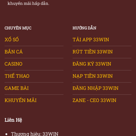
khuyến mãi hấp dẫn.
CHUYÊN MỤC
HƯỚNG DẪN
XỔ SỐ
TẢI APP 33WIN
BẮN CÁ
RÚT TIỀN 33WIN
CASINO
ĐĂNG KÝ 33WIN
THỂ THAO
NẠP TIỀN 33WIN
GAME BÀI
ĐĂNG NHẬP 33WIN
KHUYẾN MÃI
ZANE - CEO 33WIN
Liên Hệ
Thương hiệu: 33WIN