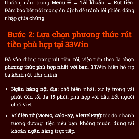
thường nằm trong
Menu ☰ → Tài khoản → Rút tiền
.
Đảm bảo kết nối mạng ổn định để tránh lỗi phiên đăng
nhập giữa chừng.
Bước 2: Lựa chọn phương thức rút
tiền phù hợp tại 33Win
Đã vào đúng trang rút tiền rồi, việc tiếp theo là chọn
phương thức phù hợp nhất với bạn
. 33Win hiện hỗ trợ
ba kênh rút tiền chính:
Ngân hàng nội địa:
phổ biến nhất, xử lý trong vài
phút đến tối đa 15 phút, phù hợp với hầu hết người
chơi Việt.
Ví điện tử (MoMo, ZaloPay, ViettelPay):
tốc độ nhanh
tương đương, tiện nếu bạn không muốn dùng tài
khoản ngân hàng trực tiếp.