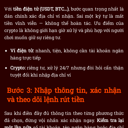
Với
tiền điện tử (USDT, BTC…)
, bước quan trọng nhất là
dán chính xác địa chỉ ví nhận. Sai một ký tự là mất
tiền vĩnh viễn — không thể hoàn tác. Ưu điểm của
crypto là không giới hạn giờ xử lý và phù hợp với người
chơi muốn giữ sự riêng tư.
Ví điện tử:
nhanh, tiện, không cần tài khoản ngân
hàng trực tiếp
Crypto:
riêng tư, xử lý 24/7 nhưng đòi hỏi cẩn thận
tuyệt đối khi nhập địa chỉ ví
Bước 3: Nhập thông tin, xác nhận
và theo dõi lệnh rút tiền
Sau khi điền đầy đủ thông tin theo từng phương thức
đã chọn, đừng vội nhấn xác nhận ngay.
Kiểm tra lại
một lần nữa
số tài khoản, tên ngân hàng hoặc địa chỉ