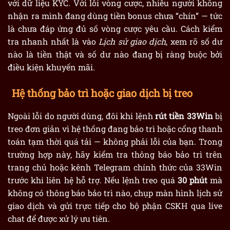
với dữ liệu KYC. Với lỗi vòng cược, nhiều người không
nhận ra mình đang dùng tiền bonus chưa “chín” — tức
là chưa đáp ứng đủ số vòng cược yêu cầu. Cách kiểm
tra nhanh nhất là vào
Lịch sử giao dịch
, xem rõ số dư
nào là tiền thật và số dư nào đang bị ràng buộc bởi
điều kiện khuyến mãi.
Hệ thống bảo trì hoặc giao dịch bị treo
Ngoài lỗi do người dùng, đôi khi lệnh
rút tiền 33Win
bị
treo đơn giản vì hệ thống đang bảo trì hoặc cổng thanh
toán tạm thời quá tải — không phải lỗi của bạn. Trong
trường hợp này, hãy kiểm tra thông báo bảo trì trên
trang chủ hoặc kênh Telegram chính thức của 33Win
trước khi liên hệ hỗ trợ. Nếu lệnh treo quá
30 phút
mà
không có thông báo bảo trì nào, chụp màn hình lịch sử
giao dịch và gửi trực tiếp cho bộ phận CSKH qua live
chat để được xử lý ưu tiên.