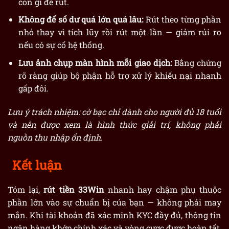
còn gì để rút.
Không để số dư quá lớn quá lâu:
Rút theo từng phần
nhỏ thay vì tích lũy rồi rút một lần — giảm rủi ro
nếu có sự cố hệ thống.
Lưu ảnh chụp màn hình mỗi giao dịch:
Bằng chứng
rõ ràng giúp bộ phận hỗ trợ xử lý khiếu nại nhanh
gấp đôi.
Lưu ý trách nhiệm: cờ bạc chỉ dành cho người đủ 18 tuổi
và nên được xem là hình thức giải trí, không phải
nguồn thu nhập ổn định.
Kết luận
Tóm lại,
rút tiền 33Win
nhanh hay chậm phụ thuộc
phần lớn vào sự chuẩn bị của bạn — không phải may
mắn. Khi tài khoản đã xác minh KYC đầy đủ, thông tin
ngân hàng khớp chính xác và vòng cược được hoàn tất,